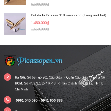
6.500.000₫
Bút dạ bi Picasso 918 màu vàng (Tặng ruột bút)
1.480.000₫
1.650.000₫
Hà Nội:
Số 59 ngõ 201 Cầu Giấy - Quận Cầu Giấy - Tp Hà Nội
HCM:
Số 44/97E1 tổ 4 KP 8, P. Tân Chánh Hiệp Q.12, TP Hồ
Chí Minh
0961 545 595 - 0941 650 888