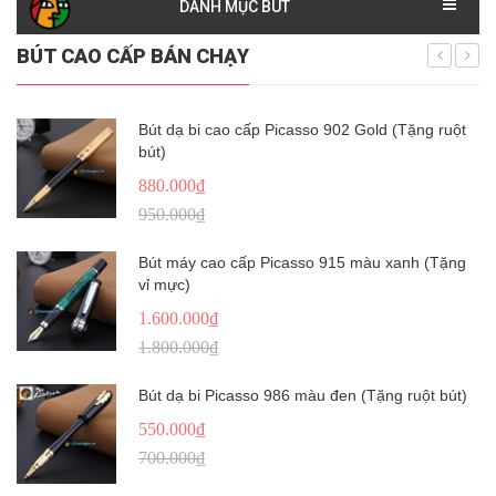
DANH MỤC BÚT
BÚT CAO CẤP BÁN CHẠY
Bút dạ bi cao cấp Picasso 902 Gold (Tặng ruột
bút)
880.000₫
950.000₫
Bút máy cao cấp Picasso 915 màu xanh (Tặng
vỉ mực)
1.600.000₫
1.800.000₫
Bút dạ bi Picasso 986 màu đen (Tặng ruột bút)
550.000₫
700.000₫