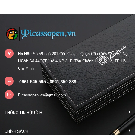
Hà Nội:
Số 59 ngõ 201 Cầu Giấy - Quận Cầu Giấy - Tp Hà Nội
HCM:
Số 44/97E1 tổ 4 KP 8, P. Tân Chánh Hiệp Q.12, TP Hồ
Chí Minh
0961 545 595 - 0941 650 888
Picassopen.vn@gmail.com
THÔNG TIN HỮU ÍCH
CHÍNH SÁCH