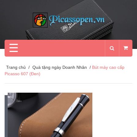
☰
Trang chủ
/
Quà tặng ngày Doanh Nhân
/
Bút máy cao cấp
Picasso 607 (Đen)