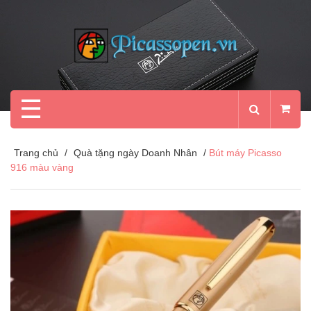
☰
Trang chủ
/
Quà tặng ngày Doanh Nhân
/
Bút máy Picasso
916 màu vàng