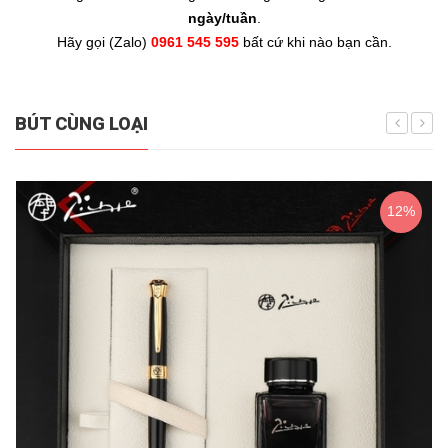
ngày/tuần
.
Hãy gọi (Zalo)
0961 545 595
bất cứ khi nào bạn cần.
BÚT CÙNG LOẠI
12%