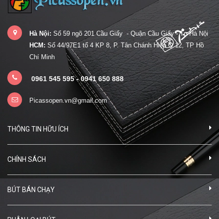
Hà Nội:
Số 59 ngõ 201 Cầu Giấy - Quận Cầu Giấy - Tp Hà Nội
HCM:
Số 44/97E1 tổ 4 KP 8, P. Tân Chánh Hiệp Q.12, TP Hồ
Chí Minh
0961 545 595 - 0941 650 888
Picassopen.vn@gmail.com
THÔNG TIN HỮU ÍCH
CHÍNH SÁCH
BÚT BÁN CHẠY