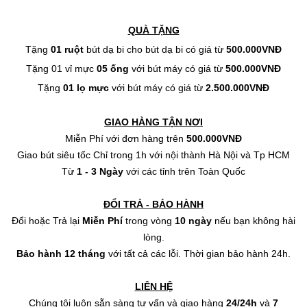
QUÀ TẶNG
Tặng
01 ruột
bút dạ bi cho bút dạ bi có giá từ
500.000VNĐ
Tặng 01 vỉ mực
05 ống
với bút máy có giá từ
500.000VNĐ
Tặng
01 lọ mực
với bút máy có giá từ
2.500.000VNĐ
GIAO HÀNG TẬN NƠI
Miễn Phí với đơn hàng trên
500.000VNĐ
Giao bút siêu tốc Chỉ trong 1h với nội thành Hà Nội và Tp HCM
Từ
1 - 3 Ngày
với các tỉnh trên Toàn Quốc
ĐỔI TRẢ - BẢO HÀNH
Đổi hoặc Trả lại
Miễn Phí
trong vòng
10
ngày
nếu bạn không hài
lòng.
Bảo hành
12 tháng
với tất cả các lỗi.
Thời gian bảo hành 24h.
LIÊN HỆ
Chúng tôi luôn sẵn sàng tư vấn và giao hàng
24/24h
và
7