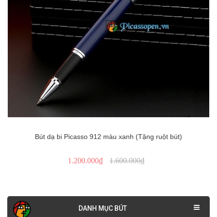
Bút dạ bi Picasso 912 màu xanh (Tặng ruột bút)
1.200.000₫
1.600.000₫
DANH MỤC BÚT