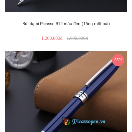
Bút dạ bi Picasso 912 màu đen (Tặng ruột bút)
1.200.000₫
1.600.000₫
25%