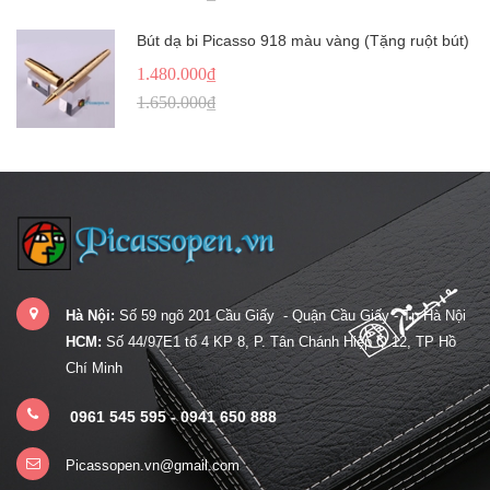
Bút dạ bi Picasso 918 màu vàng (Tặng ruột bút)
1.480.000₫
1.650.000₫
Hà Nội:
Số 59 ngõ 201 Cầu Giấy - Quận Cầu Giấy - Tp Hà Nội
HCM:
Số 44/97E1 tổ 4 KP 8, P. Tân Chánh Hiệp Q.12, TP Hồ
Chí Minh
0961 545 595 - 0941 650 888
Picassopen.vn@gmail.com