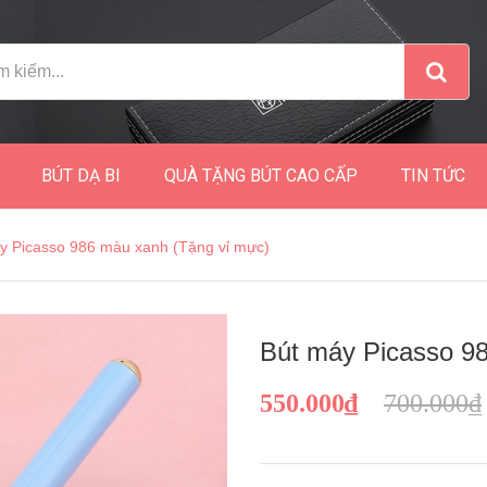
BÚT DẠ BI
QUÀ TẶNG BÚT CAO CẤP
TIN TỨC
y Picasso 986 màu xanh (Tặng vỉ mực)
Bút máy Picasso 9
550.000₫
700.000₫