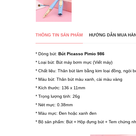
THÔNG TIN SẢN PHẨM
HƯỚNG DẪN MUA HÀ
* Dòng bút:
Bút Picasso Pimio 986
* Loại bút:
Bút máy bơm mực (Viết máy)
* Chất liệu: Thân bút làm bằng kim loại đồng, ngòi b
* Màu bút: Thân bút màu xanh, cài màu vàng
* Kích thước: 136 x 11mm
* Trọng lượng tịnh: 26g
* Nét mực: 0.38mm
* Màu mực: Đen hoặc xanh đen
* Bộ sản phẩm: Bút + Hộp đựng bút + Tem chứng nh