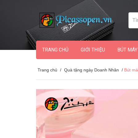
TRANG CHỦ
GIỚI THIỆU
BÚT MÁY
Trang chủ
/
Quà tặng ngày Doanh Nhân
/
Bút má