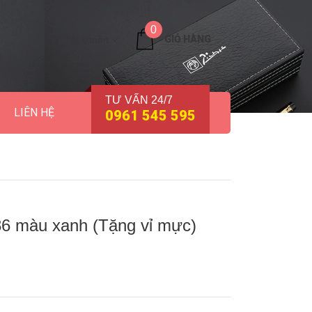
0
GIỎ HÀNG
Tài khoản
TƯ VẤN 24/7
LIÊN HỆ
0961 545 595
86 màu xanh (Tặng vỉ mực)